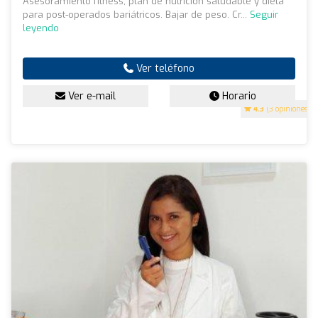
Asesoramiento fitness, plan de nutrición saludable y dieta
para post-operados bariátricos. Bajar de peso. Cr...
Seguir
leyendo
Ver teléfono
Ver e-mail
Horario
4.3
(3 opiniones)