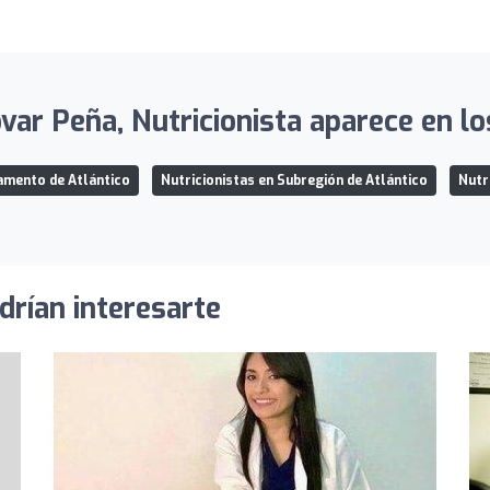
var Peña, Nutricionista aparece en lo
amento de Atlántico
Nutricionistas en Subregión de Atlántico
Nutr
drían interesarte