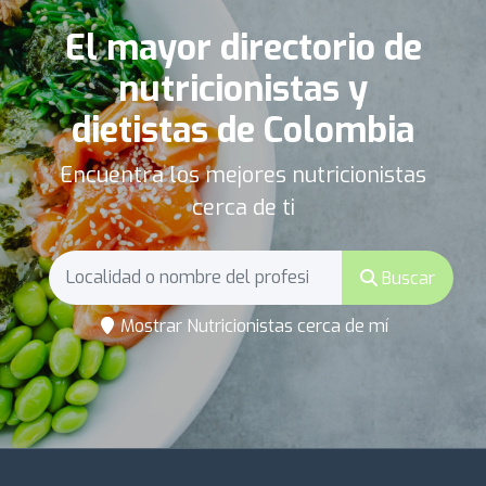
El mayor directorio de
nutricionistas y
dietistas de Colombia
Encuentra los mejores nutricionistas
cerca de ti
Buscar
Mostrar Nutricionistas cerca de mí