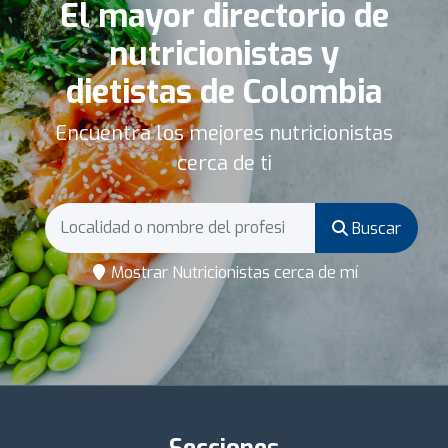
El mayor directorio de
nutricionistas y
dietistas de Colombia
Encuentra los mejores nutricionistas
cerca de ti
Buscar
Mostrar Nutricionistas cerca de mí
Secciones