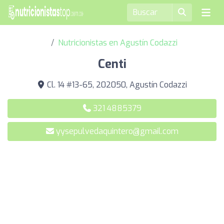
Nutricionistas en Agustín Codazzi
Centi
Cl. 14 #13-65, 202050, Agustín Codazzi
321 4885379
yysepulvedaquintero@gmail.com