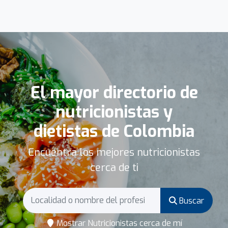
El mayor directorio de
nutricionistas y
dietistas de Colombia
Encuentra los mejores nutricionistas
cerca de ti
Buscar
Mostrar Nutricionistas cerca de mí