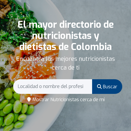
El mayor directorio de
nutricionistas y
dietistas de Colombia
Encuentra los mejores nutricionistas
cerca de ti
Buscar
Mostrar Nutricionistas cerca de mí