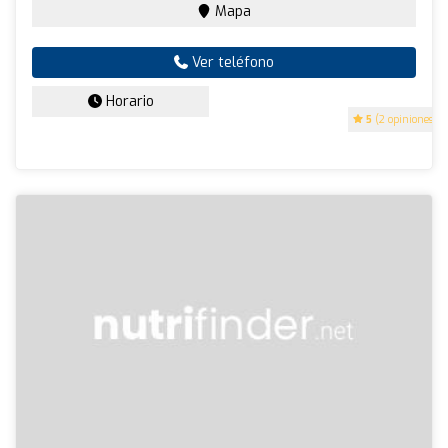
Mapa
Ver teléfono
Horario
5
(2 opiniones)