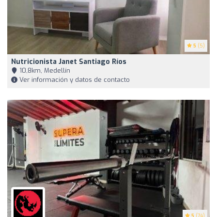
5
(5)
Nutricionista Janet Santiago Ríos
10,8km, Medellín
Ver información y datos de contacto
5
(74)