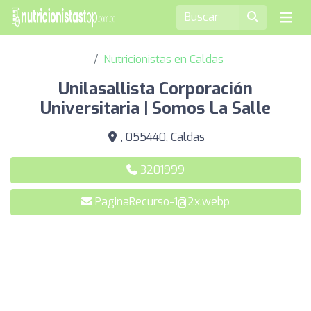
Nutricionistas en Caldas
Unilasallista Corporación
Universitaria | Somos La Salle
, 055440, Caldas
3201999
PaginaRecurso-1@2x.webp