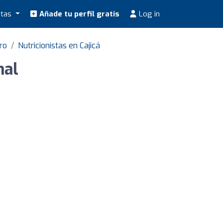
stas
Añade tu perfil gratis
Log in
ro
Nutricionistas en Cajicá
nal