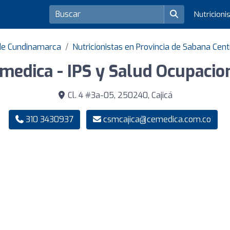
Nutricioni
 de Cundinamarca
Nutricionistas en Provincia de Sabana Cent
medica - IPS y Salud Ocupacio
Cl. 4 #3a-05, 250240, Cajicá
310 3430937
csmcajica@cemedica.com.co