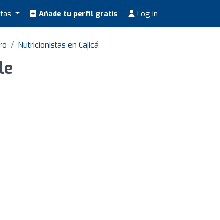
stas
Añade tu perfil gratis
Log in
ro
Nutricionistas en Cajicá
le