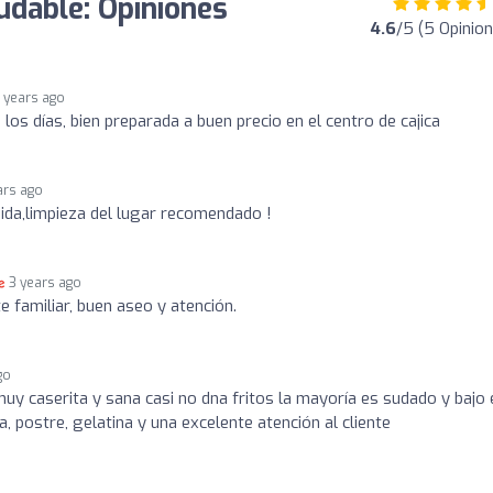
udable: Opiniones
4.6
/5 (5 Opinio
 years ago
os días, bien preparada a buen precio en el centro de cajica
ars ago
ida,limpieza del lugar recomendado !
3 years ago
 familiar, buen aseo y atención.
go
muy caserita y sana casi no dna fritos la mayoría es sudado y bajo 
 postre, gelatina y una excelente atención al cliente