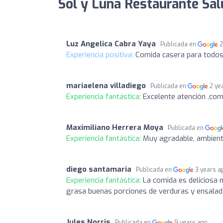
Sol y Luna Restaurante Sal
Luz Angelica Cabra Yaya
Publicada en
2
Experiencia positiva:
Comida casera para todos l
mariaelena villadiego
Publicada en
2 ye
Experiencia fantástica:
Excelente atención ,com
Maximiliano Herrera Moya
Publicada en
Experiencia fantástica:
Muy agradable, ambiente
diego santamaria
Publicada en
3 years a
Experiencia fantástica:
La comida es deliciosa 
grasa buenas porciones de verduras y ensalada,
Jules Norris
Publicada en
9 years ago