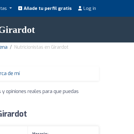
stas
Añade tu perfil gratis
Log in
 Girardot
lena
Nutricionistas en Girardot
erca de mí
s y opiniones reales para que puedas
Girardot
Horario: