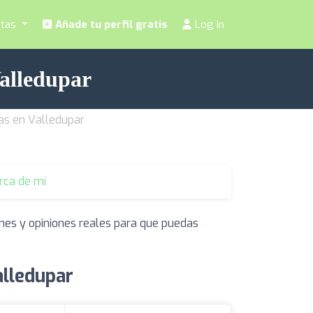
stas
Añade tu perfil gratis
Log in
Valledupar
tas en Valledupar
erca de mí
ones y opiniones reales para que puedas
alledupar