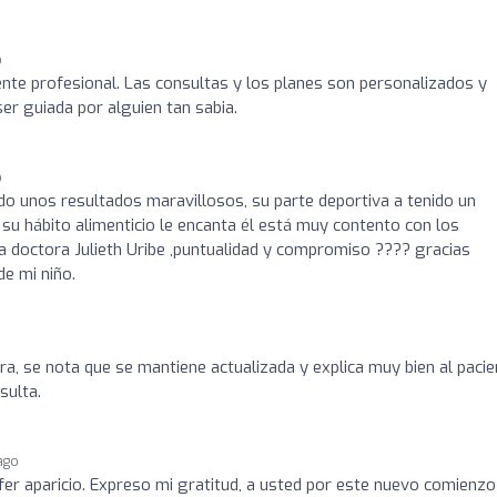
o
ente profesional. Las consultas y los planes son personalizados y
er guiada por alguien tan sabia.
o
ndo unos resultados maravillosos, su parte deportiva a tenido un
u hábito alimenticio le encanta él está muy contento con los
a doctora Julieth Uribe ,puntualidad y compromiso ???? gracias
e mi niño.
a, se nota que se mantiene actualizada y explica muy bien al pacie
sulta.
ago
fer aparicio. Expreso mi gratitud, a usted por este nuevo comienzo