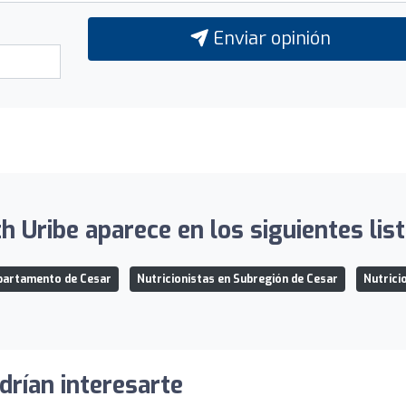
Enviar opinión
th Uribe aparece en los siguientes lis
epartamento de Cesar
Nutricionistas en Subregión de Cesar
Nutrici
drían interesarte