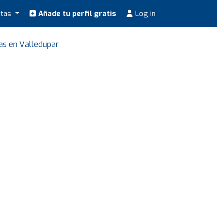
stas
Añade tu perfil gratis
Log in
tas en Valledupar