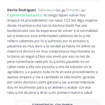
Kerlis Rodriguez
Publicada en
10 months ago
Experiencia fantástica:
Yo tengo liquen vulvar hoy
empecé mi procedimiento con láser CO2 les digo mujeres
desde mi primera cita con la doctora lizeth fue una
bendición,ella nos da esperanza de volver a la normalidad
las q tenemos está enfermedad sabemos de lo q me
refiero sabemos por lo q sufrimos por el proceso q
pasamos es muy duro y la verdad ya hasta mi ánimo se
mejoro,la doctora es muy comprensiva muy humana yo
la llamo un ángel q Dios nos envió por eso no les de
pena comentarle nada por lo q estés pasando no se
callen nada q ella nos escucha y nos da solución yo le
agradezco y e puesto toda mi fe en este procedimiento q
apenas empecé y me a cambiado la vida mucho .gracias
por tanto doctora Lizeth garzón.y las q están indecisas
doy mi testimonio para q se animen y acabar con ese
tabu q me da pena q dirán q etc primero nuestra salud