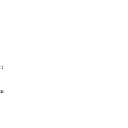
s)
 de