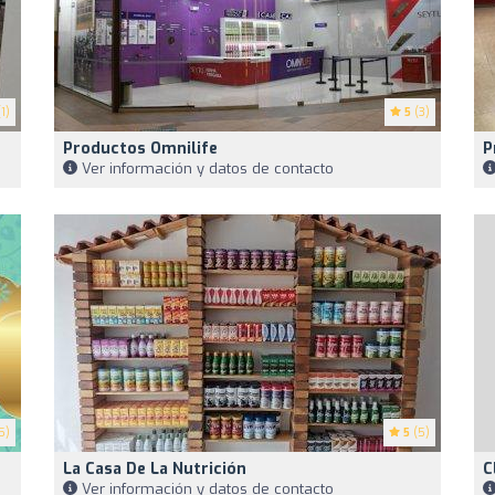
1)
5
(3)
Productos Omnilife
P
Ver información y datos de contacto
5)
5
(5)
La Casa De La Nutrición
C
Ver información y datos de contacto