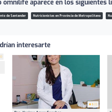
 omnilife aparece en los siguientes l
ento de Santander
Nutricionistas en Provincia de Metropolitano
Nu
drían interesarte
5)
5
(1)