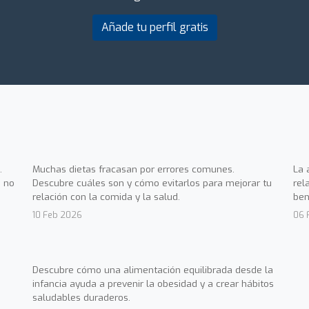
Añade tu perfil gratis
.
Muchas dietas fracasan por errores comunes.
La 
 no
Descubre cuáles son y cómo evitarlos para mejorar tu
rel
relación con la comida y la salud.
ben
10 Feb 2026
06 
Descubre cómo una alimentación equilibrada desde la
infancia ayuda a prevenir la obesidad y a crear hábitos
saludables duraderos.