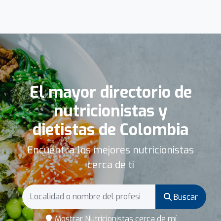
El mayor directorio de
nutricionistas y
dietistas de Colombia
Encuentra los mejores nutricionistas
cerca de ti
Buscar
Mostrar Nutricionistas cerca de mí