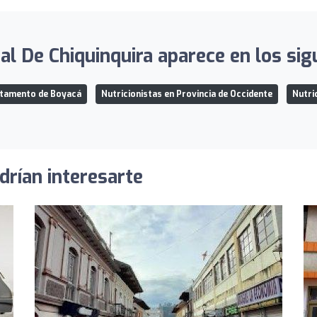
al De Chiquinquira aparece en los sigu
rtamento de Boyacá
Nutricionistas en Provincia de Occidente
Nutri
drían interesarte