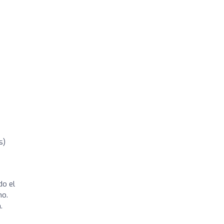
s)
do el
no.
.