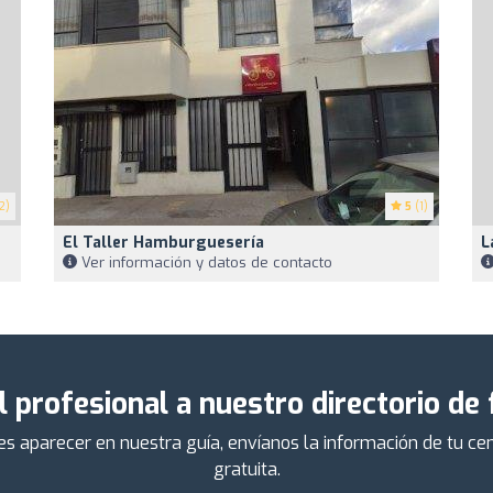
2)
5
(1)
El Taller Hamburguesería
L
Ver información y datos de contacto
l profesional a nuestro directorio de
ieres aparecer en nuestra guía, envíanos la información de tu 
gratuita.