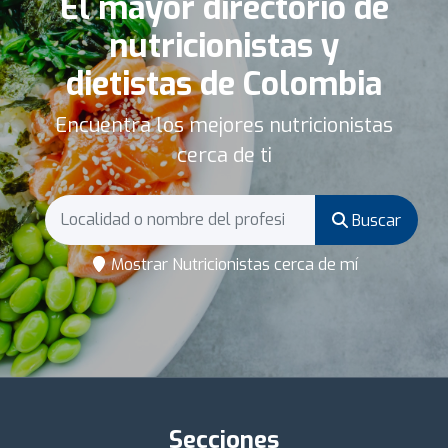
El mayor directorio de
nutricionistas y
dietistas de Colombia
Encuentra los mejores nutricionistas
cerca de ti
Buscar
Mostrar Nutricionistas cerca de mí
Secciones