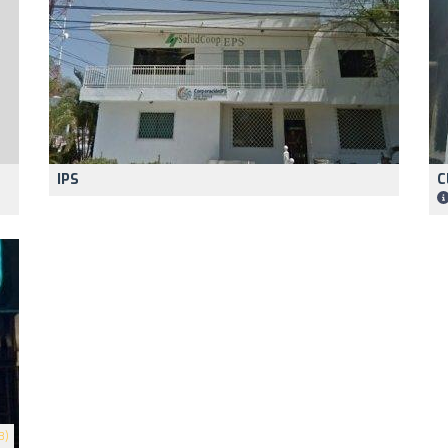
IPS
C
3)