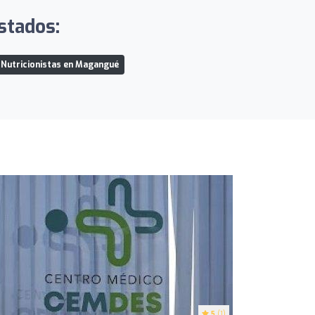
istados:
Nutricionistas en Magangué
5
(1)