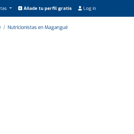
stas
Añade tu perfil gratis
Log in
e
Nutricionistas en Magangué