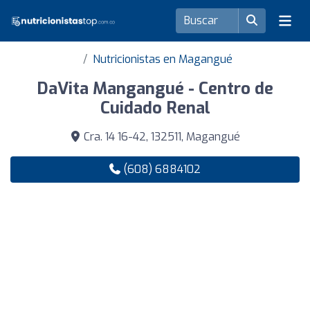
Nutricionistas en Magangué
DaVita Mangangué - Centro de
Cuidado Renal
Cra. 14 16-42, 132511, Magangué
(608) 6884102