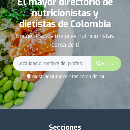
El mayor directorio de
nutricionistas y
dietistas de Colombia
Encuentra los mejores nutricionistas
cerca de ti
Buscar
Mostrar Nutricionistas cerca de mí
Secciones