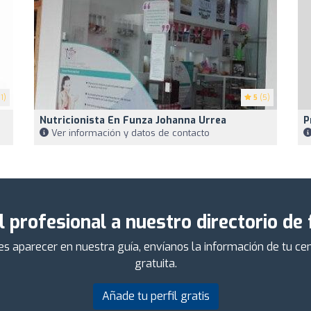
1)
5
(5)
Nutricionista En Funza Johanna Urrea
P
Ver información y datos de contacto
l profesional a nuestro directorio de
ieres aparecer en nuestra guía, envíanos la información de tu 
gratuita.
Añade tu perfil gratis