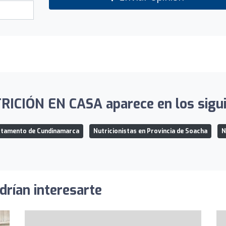
ICIÓN EN CASA aparece en los siguie
artamento de Cundinamarca
Nutricionistas en Provincia de Soacha
N
drían interesarte