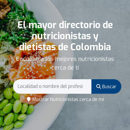
El mayor directorio de
nutricionistas y
dietistas de Colombia
Encuentra los mejores nutricionistas
cerca de ti
Buscar
Mostrar Nutricionistas cerca de mí