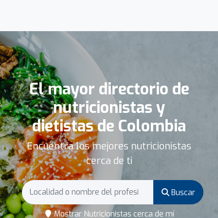
El mayor directorio de
nutricionistas y
dietistas de Colombia
Encuentra los mejores nutricionistas
cerca de ti
Buscar
Mostrar Nutricionistas cerca de mí