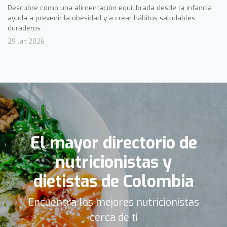
Descubre cómo una alimentación equilibrada desde la infancia
ayuda a prevenir la obesidad y a crear hábitos saludables
duraderos.
29 Jan 2026
El mayor directorio de
nutricionistas y
dietistas de Colombia
Encuentra los mejores nutricionistas
cerca de ti