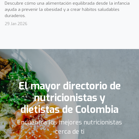
Descubre cómo una alimentación equilibrada desde la infancia
ayuda a prevenir la obesidad y a crear hábitos saludables
duraderos.
29 Jan 2026
El mayor directorio de
nutricionistas y
dietistas de Colombia
Encuentra los mejores nutricionistas
cerca de ti