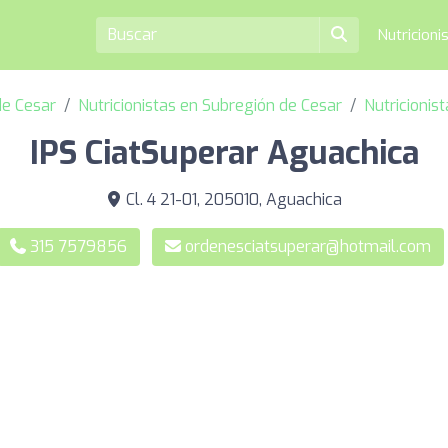
Nutricioni
de Cesar
Nutricionistas en Subregión de Cesar
Nutricionis
IPS CiatSuperar Aguachica
Cl. 4 21-01, 205010, Aguachica
315 7579856
ordenesciatsuperar@hotmail.com