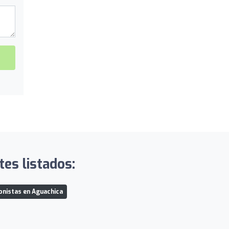
tes listados:
onistas en Aguachica