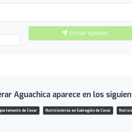
Enviar opinión
rar Aguachica aparece en los siguien
epartamento de Cesar
Nutricionistas en Subregión de Cesar
Nutrici