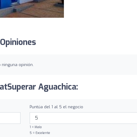
 Opiniones
o ninguna opinión.
iatSuperar Aguachica:
Puntúa del 1 al 5 el negocio
1 = Malo
5 = Excelente