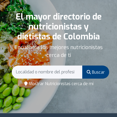
El mayor directorio de
nutricionistas y
dietistas de Colombia
Encuentra los mejores nutricionistas
cerca de ti
Buscar
Mostrar Nutricionistas cerca de mí