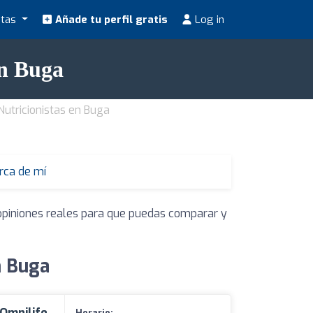
stas
Añade tu perfil gratis
Log in
en Buga
Nutricionistas en Buga
erca de mí
 opiniones reales para que puedas comparar y
n Buga
 Omnilife
Horario: