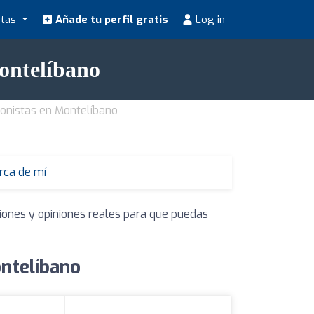
stas
Añade tu perfil gratis
Log in
Montelíbano
ionistas en Montelíbano
erca de mí
ciones y opiniones reales para que puedas
ontelíbano