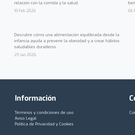
relación con la comida y la salud.
ben
10 Feb 2026
06 
Descubre cómo una alimentación equilibrada desde la
infancia ayuda a prevenir la obesidad y a crear hábitos
saludables duraderos.
29 Jan 2026
Información
C
Términos y condiciones de uso
Co
Aviso Legal
Política de Privacidad y Cookies