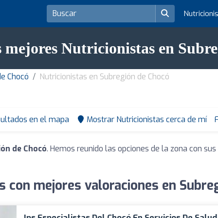
Nutricioni
s mejores Nutricionistas en Subr
de Chocó
Nutricionistas en Subregión de Chocó
sultados en el mapa
Mostrar Nutricionistas cerca de mí
F
ión de Chocó
. Hemos reunido las opciones de la zona con sus
as con mejores valoraciones en Subre
Ips Especialistas Del Chocó En Servicios De Salud