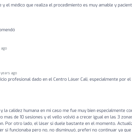
e y el médico que realiza el procedimiento es muy amable y pacien
ecomendó
s ago
 years ago
cio profesional dado en el Centro Láser Cali, especialmente por el 
y la calidez humana en mi caso me fue muy bien especialmente con
vo mas de 10 sesiones y el vello volvió a crecer igual en las 3 zona
n. Por otro lado, el láser si duele bastante en el momento. Actuali
r si funcionaba pero no, no disminuyó, preferí no continuar ya que 