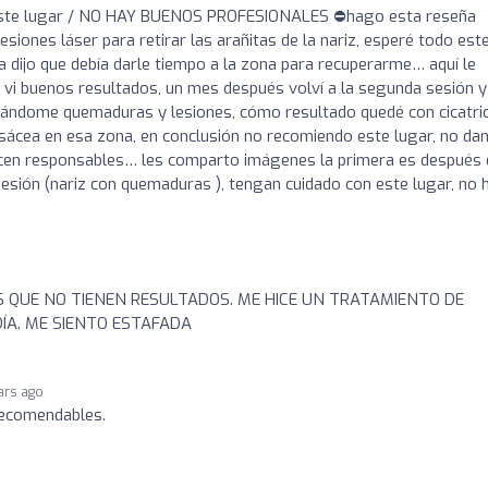
este lugar / NO HAY BUENOS PROFESIONALES ⛔️hago esta reseña
iones láser para retirar las arañitas de la nariz, esperé todo est
a dijo que debía darle tiempo a la zona para recuperarme… aquí le
 vi buenos resultados, un mes después volví a la segunda sesión y
sándome quemaduras y lesiones, cómo resultado quedé con cicatric
sácea en esa zona, en conclusión no recomiendo este lugar, no da
acen responsables… les comparto imágenes la primera es después 
esión (nariz con quemaduras ), tengan cuidado con este lugar, no 
 QUE NO TIENEN RESULTADOS. ME HICE UN TRATAMIENTO DE
DÍA. ME SIENTO ESTAFADA
ars ago
recomendables.