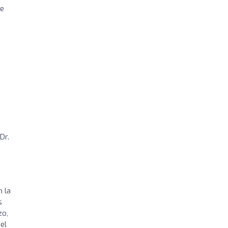
te
Dr.
 la
s
zo,
el