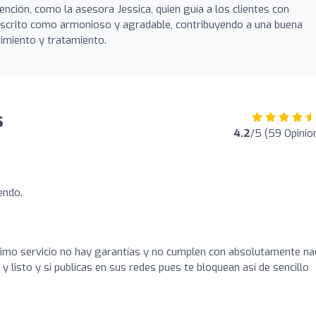
ención, como la asesora Jessica, quien guía a los clientes con
descrito como armonioso y agradable, contribuyendo a una buena
uimiento y tratamiento.
s
4.2
/5 (59 Opinio
endo.
simo servicio no hay garantías y no cumplen con absolutamente na
y listo y si publicas en sus redes pues te bloquean así de sencillo