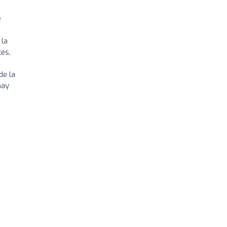
e
 la
es,
n
de la
hay