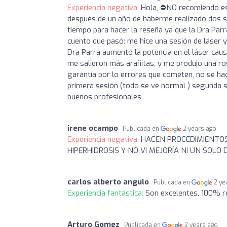
Experiencia negativa:
Hola, ⛔️NO recomiendo 
después de un año de haberme realizado dos ses
tiempo para hacer la reseña ya que la Dra Parr
cuento que pasó: me hice una sesión de láser y
Dra Parra aumentó la potencia en el láser cau
me salieron más arañitas, y me produjo una ro
garantía por lo errores que cometen, no se h
primera sesión (todo se ve normal ) segunda s
buenos profesionales
irene ocampo
Publicada en
2 years ago
Experiencia negativa:
HACEN PROCEDIMIENTOS
HIPERHIDROSIS Y NO VI MEJORÍA NI UN SOLO 
carlos alberto angulo
Publicada en
2 ye
Experiencia fantástica:
Son excelentes, 100% 
Arturo Gomez
Publicada en
2 years ago