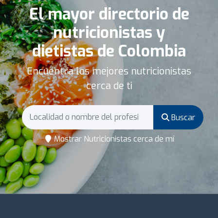
El mayor directorio de
nutricionistas y
dietistas de Colombia
Encuentra los mejores nutricionistas
cerca de ti
Buscar
Mostrar Nutricionistas cerca de mí