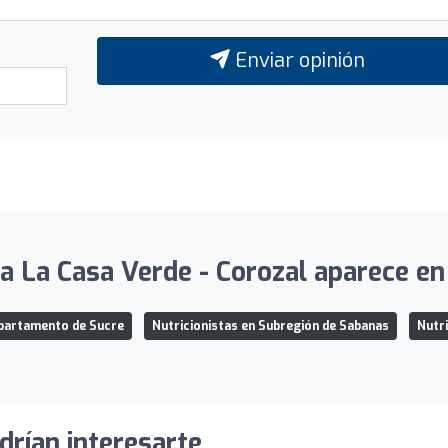
Enviar opinión
 La Casa Verde - Corozal aparece en 
epartamento de Sucre
Nutricionistas en Subregión de Sabanas
Nutri
drían interesarte