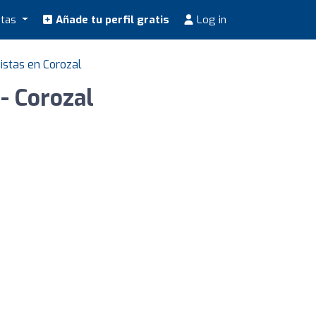
stas
Añade tu perfil gratis
Log in
nistas en Corozal
- Corozal