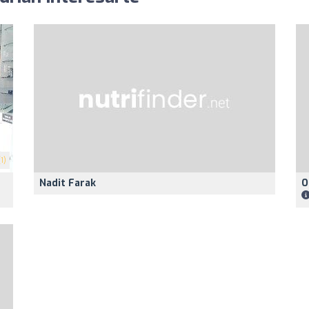
1)
Nadit Farak
O