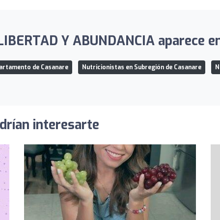
BERTAD Y ABUNDANCIA aparece en lo
partamento de Casanare
Nutricionistas en Subregión de Casanare
N
drían interesarte