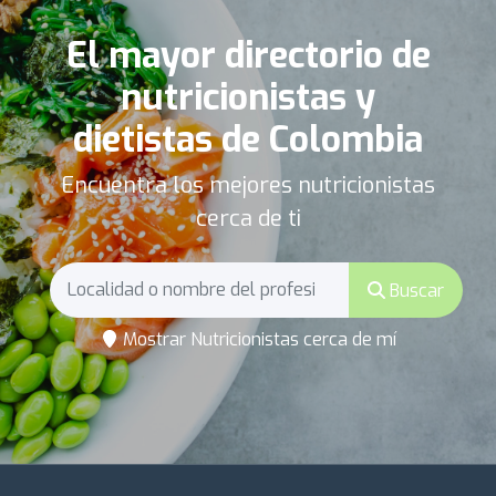
El mayor directorio de
nutricionistas y
dietistas de Colombia
Encuentra los mejores nutricionistas
cerca de ti
Buscar
Mostrar Nutricionistas cerca de mí