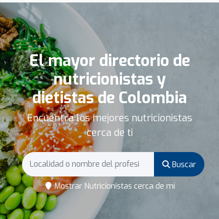
El mayor directorio de
nutricionistas y
dietistas de Colombia
Encuentra los mejores nutricionistas
cerca de ti
Buscar
Mostrar Nutricionistas cerca de mí