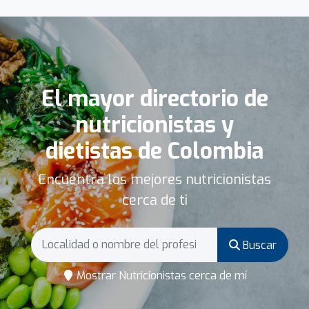
El mayor directorio de
nutricionistas y
dietistas de Colombia
Encuentra los mejores nutricionistas
cerca de ti
Buscar
Mostrar Nutricionistas cerca de mí