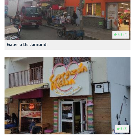
4.5
(4)
Galería De Jamundí
5
(3)