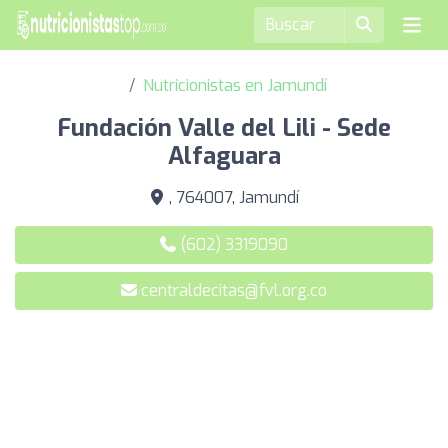
Nutricionistas en Jamundí
Fundación Valle del Lili - Sede
Alfaguara
, 764007, Jamundí
(602) 3319090
centraldecitas@fvl.org.co